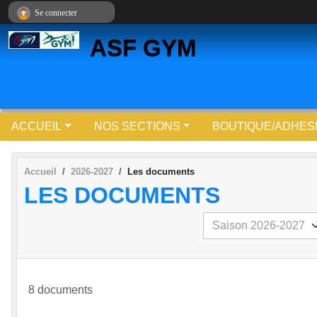
Panneau de gestion des cookies
Se connecter
ASF GYM
ACCUEIL
NOS SECTIONS
BOUTIQUE/ADHES
Accueil
2026-2027
Les documents
LES DOCUMENTS
8 documents