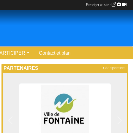
Participer au site :
ARTICIPER
Contact et plan
PARTENAIRES
+ de sponsors
Précedent
Suivan