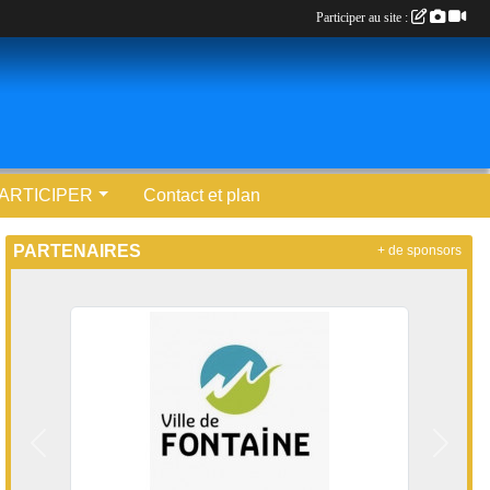
Participer au site :
ARTICIPER
Contact et plan
PARTENAIRES
+ de sponsors
Précedent
Suivan