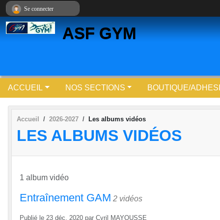
Panneau de gestion des cookies
Se connecter
ASF GYM
ACCUEIL
NOS SECTIONS
BOUTIQUE/ADHES
Accueil
2026-2027
Les albums vidéos
LES ALBUMS VIDÉOS
1 album vidéo
Entraînement GAM
2 vidéos
Publié le
23 déc. 2020
par
Cyril MAYOUSSE